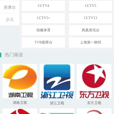
CCTV4
CCTV5
港澳台
CCTV5+
CCTV13
少儿
劲爆体育
凤凰资讯台
TVB翡翠台
上海第一财经
热门频道
湖南卫视
东方卫视
浙江卫视